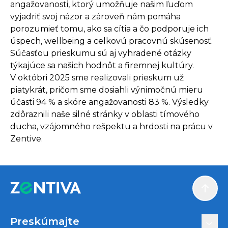
angažovanosti, ktorý umožňuje našim ľuďom
vyjadriť svoj názor a zároveň nám pomáha
porozumieť tomu, ako sa cítia a čo podporuje ich
úspech, wellbeing a celkovú pracovnú skúsenosť.
Súčasťou prieskumu sú aj vyhradené otázky
týkajúce sa našich hodnôt a firemnej kultúry.
V októbri 2025 sme realizovali prieskum už
piatykrát, pričom sme dosiahli výnimočnú mieru
účasti 94 % a skóre angažovanosti 83 %. Výsledky
zdôraznili naše silné stránky v oblasti tímového
ducha, vzájomného rešpektu a hrdosti na prácu v
Zentive.
Scroll
Preskúmajte