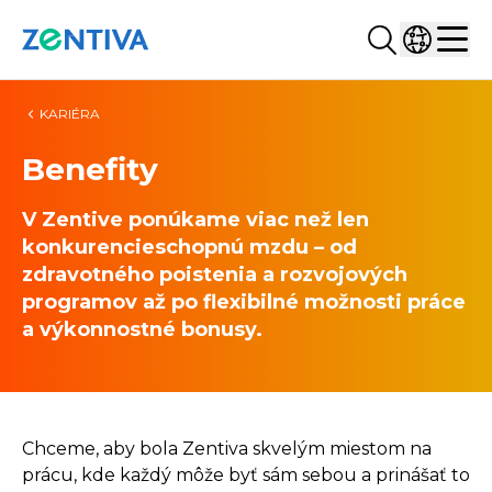
Hľadať...
Vyberte kr
Zentiva
Men
KARIÉRA
Benefity
V Zentive ponúkame viac než len
konkurencieschopnú mzdu – od
zdravotného poistenia a rozvojových
programov až po flexibilné možnosti práce
a výkonnostné bonusy.
Chceme, aby bola Zentiva skvelým miestom na
prácu, kde každý môže byť sám sebou a prinášať to