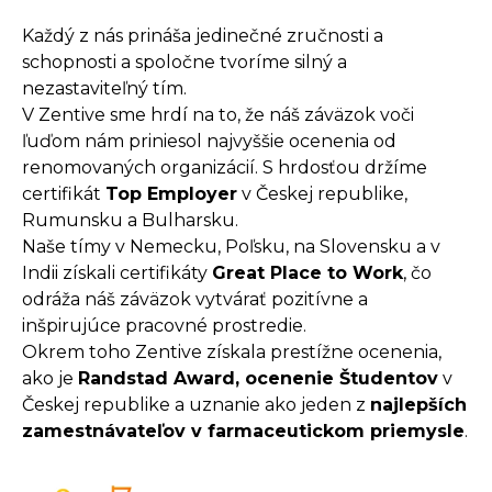
Každý z nás prináša jedinečné zručnosti a
schopnosti a spoločne tvoríme silný a
nezastaviteľný tím.
V Zentive sme hrdí na to, že náš záväzok voči
ľuďom nám priniesol najvyššie ocenenia od
renomovaných organizácií. S hrdosťou držíme
certifikát
Top Employer
v Českej republike,
Rumunsku a Bulharsku.
Naše tímy v Nemecku, Poľsku, na Slovensku a v
Indii získali certifikáty
Great Place to Work
, čo
odráža náš záväzok vytvárať pozitívne a
inšpirujúce pracovné prostredie.
Okrem toho Zentive získala prestížne ocenenia,
ako je
Randstad Award, ocenenie Študentov
v
Českej republike a uznanie ako jeden z
najlepších
zamestnávateľov v farmaceutickom priemysle
.