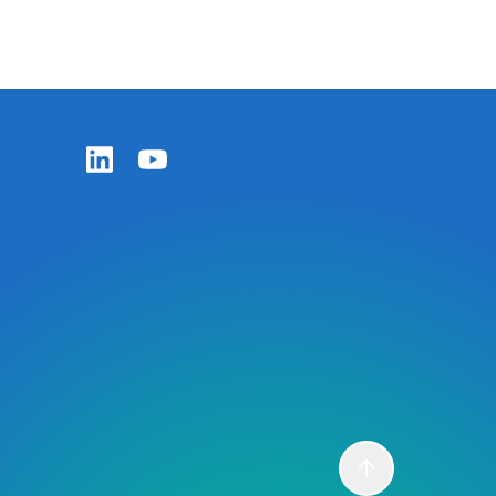
Zentiva LinkedIn
Zentiva YouTube
Scroll to top