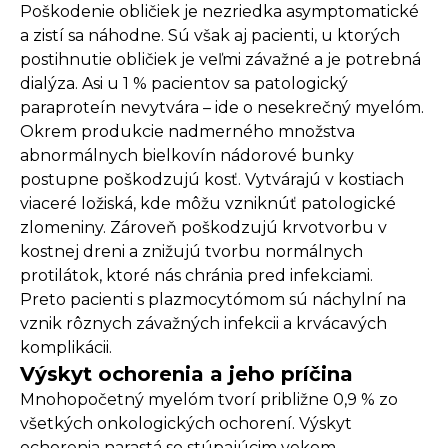
Poškodenie obličiek je nezriedka asymptomatické
a zistí sa náhodne. Sú však aj pacienti, u ktorých
postihnutie obličiek je veľmi závažné a je potrebná
dialýza. Asi u 1 % pacientov sa patologický
paraproteín nevytvára – ide o nesekrečný myelóm.
Okrem produkcie nadmerného množstva
abnormálnych bielkovín nádorové bunky
postupne poškodzujú kosť. Vytvárajú v kostiach
viaceré ložiská, kde môžu vzniknúť patologické
zlomeniny. Zároveň poškodzujú krvotvorbu v
kostnej dreni a znižujú tvorbu normálnych
protilátok, ktoré nás chránia pred infekciami.
Preto pacienti s plazmocytómom sú náchylní na
vznik rôznych závažných infekcii a krvácavých
komplikácii.
Výskyt ochorenia a jeho príčina
Mnohopočetný myelóm tvorí približne 0,9 % zo
všetkých onkologických ochorení. Výskyt
ochorenia narastá so stúpajúcim vekom.