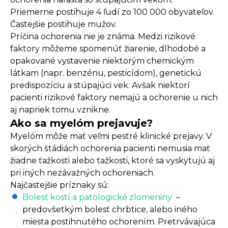
Priemerne postihuje 4 ľudí zo 100 000 obyvateľov.
Častejšie postihuje mužov.
Príčina ochorenia nie je známa. Medzi rizikové
faktory môžeme spomenúť žiarenie, dlhodobé a
opakované vystavenie niektorým chemickým
látkam (napr. benzénu, pesticídom), genetickú
predispozíciu a stúpajúci vek. Avšak niektorí
pacienti rizikové faktory nemajú a ochorenie u nich
aj napriek tomu vznikne.
Ako sa myelóm prejavuje?
Myelóm môže mať veľmi pestré klinické prejavy. V
skorých štádiách ochorenia pacienti nemusia mať
žiadne ťažkosti alebo ťažkosti, ktoré sa vyskytujú aj
pri iných nezávažných ochoreniach.
Najčastejšie príznaky sú:
Bolesť kostí a patologické zlomeniny
–
predovšetkým bolesť chrbtice, alebo iného
miesta postihnutého ochorením. Pretrvávajúca