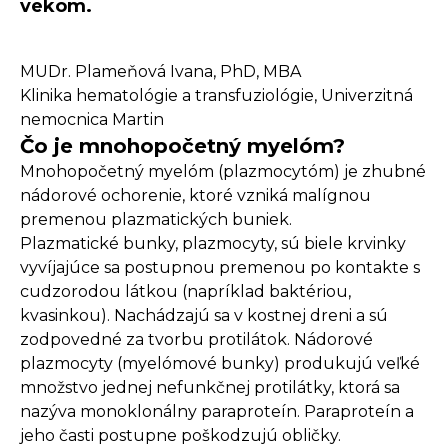
vekom.
MUDr. Plameňová Ivana, PhD, MBA
Klinika hematológie a transfuziológie, Univerzitná
nemocnica Martin
Čo je mnohopočetný myelóm?
Mnohopočetný myelóm (plazmocytóm) je zhubné
nádorové ochorenie, ktoré vzniká malígnou
premenou plazmatických buniek.
Plazmatické bunky, plazmocyty, sú biele krvinky
vyvíjajúce sa postupnou premenou po kontakte s
cudzorodou látkou (napríklad baktériou,
kvasinkou). Nachádzajú sa v kostnej dreni a sú
zodpovedné za tvorbu protilátok. Nádorové
plazmocyty (myelómové bunky) produkujú veľké
množstvo jednej nefunkčnej protilátky, ktorá sa
nazýva monoklonálny paraproteín. Paraproteín a
jeho časti postupne poškodzujú obličky.