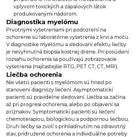
vplyvom toxických a zápalových látok
produkovanými nádorom.
Diagnostika myelómu
Prvotnými vyšetreniami pri podozrení na
ochorenie sú laboratórne vyšetrenia z krvi a moču.
V diagnostike myelómu a sledovaní efektu liečby
je nevyhnutná biopsia kostnej drene. Pri posúdení
rozsahu ochorenia sa používajú zobrazovacie
vyšetrenia (najčastejšie RTG, PET CT, CT, MRI).
Liečba ochorenia
Nie všetci pacienti s myelómom sú hneď po
stanovení diagnózy liečení. Asymptomatickí
pacienti sú pravidelne sledovaní. Liečba sa začína
až pri progresii ochorenia, alebo po objavení sa
príznakov. Symptomatickí pacienti sú liečení
chemoterapiou, biologickou a podpornou liečbou.
Druh liečby sa zvolí s prihliadnutím na zdravotný
stav, pridružené ochorenia a individuálne potreby