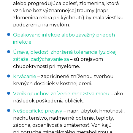
alebo progredujúca bolesť, zlomenina, ktorá
vznikne bez významnejšej traumy (napr.
zlomenina rebra pri kýchnutí) by mala viesť ku
podozreniu na myelóm.
Opakované infekcie alebo závažný priebeh
infekcie
Únava, bledosť, zhoršená tolerancia fyzickej
záťaže, zadýchavanie sa
– sú prejavom
chudokrvnosti pri myelóme.
Krvácanie
– zapríčinené zníženou tvorbou
krvných doštičiek v kostnej dreni.
Vznik opuchov, zníženie množstva moču
– ako
následok poškodenia obličiek.
Nešpecifické prejavy
– napr. úbytok hmotnosti,
nechutenstvo, nadmerné potenie, teploty,
zápcha, ospanlivosť a zmätenosť. Vznikajú
pri poruche minerálového metabolizmu a