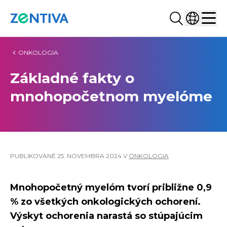
Hľadať...
Vyberte kr
Zentiva
Men
ONKOLOGIA
Základné fakty o
mnohopočetnom myelóme
PUBLIKOVANÉ
25. NOVEMBRA 2024
V
ONKOLOGIA
Mnohopočetný myelóm tvorí približne 0,9
% zo všetkých onkologických ochorení.
Výskyt ochorenia narastá so stúpajúcim