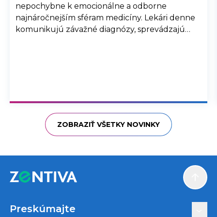
nepochybne k emocionálne a odborne
najnáročnejším sféram medicíny. Lekári denne
komunikujú závažné diagnózy, sprevádzajú
pacientov dlhodobou liečbou a pravidelne sú
konfrontovaní s krehkosťou ľudského života.
ZOBRAZIŤ VŠETKY NOVINKY
Scroll
Preskúmajte