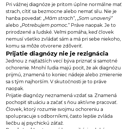
Pri vážnej diagnóze je pritom úplne normálne mať
strach, cítiť sa bezmocne alebo nemať silu. Nie je
hanba povedať: „
Mám strach
“, „
Som unavený
“
alebo „
Potrebujem pomoc.
“ Práve naopak. Je to
prirodzené a ľudské. Veľmi pomáha, keď človek
nemusí všetko zvládať sám a má pri sebe niekoho,
komu sa môže otvorene zdôveriť.
Prijatie diagnózy nie je rezignácia
Jednou z najťažších vecí býva priznať si samotné
ochorenie. Mnohí ľudia majú pocit, že ak diagnózu
prijmú, znamená to koniec nádeje alebo zmierenie
sa s tým najhorším. V skutočnosti je to práve
naopak.
Prijatie diagnózy neznamená vzdať sa. Znamená
pochopiť situáciu a začať s ňou aktívne pracovať.
Človek, ktorý rozumie svojmu ochoreniu a
spolupracuje s odborníkmi, často lepšie zvláda
liečbu aj psychickú záťaž.