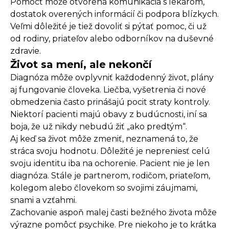
Pomôcť môže otvorená komunikácia s lekárom,
dostatok overených informácií či podpora blízkych.
Veľmi dôležité je tiež dovoliť si pýtať pomoc, či už
od rodiny, priateľov alebo odborníkov na duševné
zdravie.
Život sa mení, ale nekončí
Diagnóza môže ovplyvniť každodenný život, plány
aj fungovanie človeka. Liečba, vyšetrenia či nové
obmedzenia často prinášajú pocit straty kontroly.
Niektorí pacienti majú obavy z budúcnosti, iní sa
boja, že už nikdy nebudú žiť „ako predtým“.
Aj keď sa život môže zmeniť, neznamená to, že
stráca svoju hodnotu. Dôležité je nepreniesť celú
svoju identitu iba na ochorenie. Pacient nie je len
diagnóza. Stále je partnerom, rodičom, priateľom,
kolegom alebo človekom so svojimi záujmami,
snami a vzťahmi.
Zachovanie aspoň malej časti bežného života môže
výrazne pomôcť psychike. Pre niekoho je to krátka