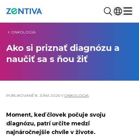
Hľadať...
Vyberte kr
Zentiva
Men
ONKOLOGIA
Ako si priznať diagnózu a
naučiť sa s ňou žiť
PUBLIKOVANÉ
8. JÚNA 2026
V
ONKOLOGIA
Moment, keď človek počuje svoju
diagnózu, patrí určite medzi
najnáročnejšie chvíle v živote.