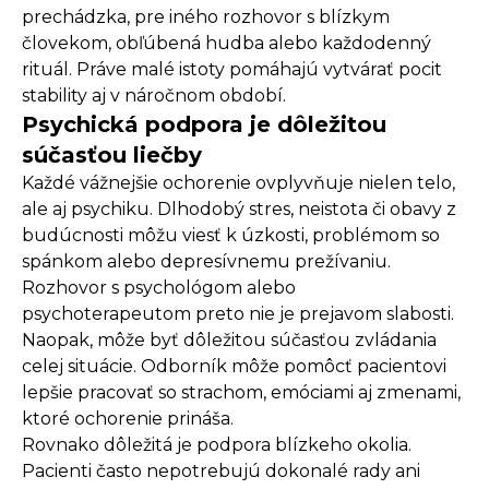
prechádzka, pre iného rozhovor s blízkym
človekom, obľúbená hudba alebo každodenný
rituál. Práve malé istoty pomáhajú vytvárať pocit
stability aj v náročnom období.
Psychická podpora je dôležitou
súčasťou liečby
Každé vážnejšie ochorenie ovplyvňuje nielen telo,
ale aj psychiku. Dlhodobý stres, neistota či obavy z
budúcnosti môžu viesť k úzkosti, problémom so
spánkom alebo depresívnemu prežívaniu.
Rozhovor s psychológom alebo
psychoterapeutom preto nie je prejavom slabosti.
Naopak, môže byť dôležitou súčasťou zvládania
celej situácie. Odborník môže pomôcť pacientovi
lepšie pracovať so strachom, emóciami aj zmenami,
ktoré ochorenie prináša.
Rovnako dôležitá je podpora blízkeho okolia.
Pacienti často nepotrebujú dokonalé rady ani