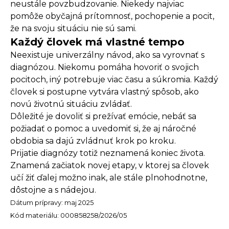
neustále povzbudzovanie. Niekedy najviac
pomôže obyčajná prítomnosť, pochopenie a pocit,
že na svoju situáciu nie sú sami.
Každý človek má vlastné tempo
Neexistuje univerzálny návod, ako sa vyrovnať s
diagnózou. Niekomu pomáha hovoriť o svojich
pocitoch, iný potrebuje viac času a súkromia. Každý
človek si postupne vytvára vlastný spôsob, ako
novú životnú situáciu zvládať.
Dôležité je dovoliť si prežívať emócie, nebáť sa
požiadať o pomoc a uvedomiť si, že aj náročné
obdobia sa dajú zvládnuť krok po kroku.
Prijatie diagnózy totiž neznamená koniec života.
Znamená začiatok novej etapy, v ktorej sa človek
učí žiť ďalej možno inak, ale stále plnohodnotne,
dôstojne a s nádejou.
Dátum prípravy: maj 2025
Kód materiálu: 000858258/2026/05