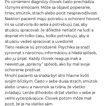
Po oznámení diagnózy človek často prechádza
rôznymi emóciami. Môže sa objaviť popieranie,
hnev, smútok, strach alebo pocit nespravodlivosti.
Niektorí pacienti majú potrebu o ochorení hovoriť,
iní sa uzatvoria do seba a potrebujú čas, aby
situáciu spracovali. Je dôležité netlačiť na ľudí a
dopriať im toľko času, koľko potrebujú, aby si
situáciu vedeli spracovať a uvedomiť.
Tieto reakcie sú prirodzené. Psychika sa snaží
vyrovnať s náročnou informáciou a hľadá spôsob,
ako ju prijať. Každý človek reaguje inak a
neexistuje „správny“ spôsob, ako by mal svoje
ochorenie prežívať.
Mnohí pacienti sa snažia byť silní hlavne kvôli
svojim blízkym. Často v sebe dusia strach, smútok
alebo únavu a navonok sa tvária, že všetko
zvládajú. Lenže dlhodobo držať všetko v sebe je
veľmi vyčerpávajúce. Človek potom môže mať
pocit, že je na všetko sám.