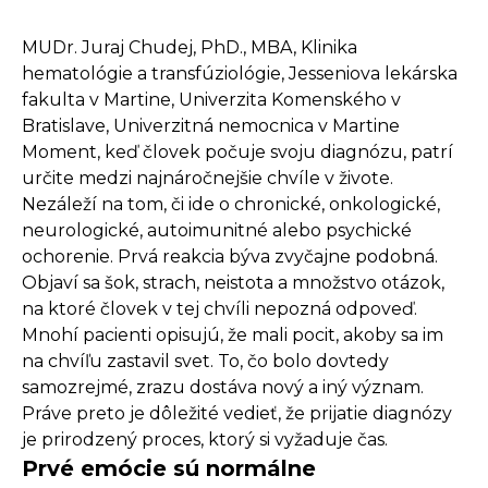
MUDr. Juraj Chudej, PhD., MBA, Klinika
hematológie a transfúziológie, Jesseniova lekárska
fakulta v Martine, Univerzita Komenského v
Bratislave, Univerzitná nemocnica v Martine
Moment, keď človek počuje svoju diagnózu, patrí
určite medzi najnáročnejšie chvíle v živote.
Nezáleží na tom, či ide o chronické, onkologické,
neurologické, autoimunitné alebo psychické
ochorenie. Prvá reakcia býva zvyčajne podobná.
Objaví sa šok, strach, neistota a množstvo otázok,
na ktoré človek v tej chvíli nepozná odpoveď.
Mnohí pacienti opisujú, že mali pocit, akoby sa im
na chvíľu zastavil svet. To, čo bolo dovtedy
samozrejmé, zrazu dostáva nový a iný význam.
Práve preto je dôležité vedieť, že prijatie diagnózy
je prirodzený proces, ktorý si vyžaduje čas.
Prvé emócie sú normálne