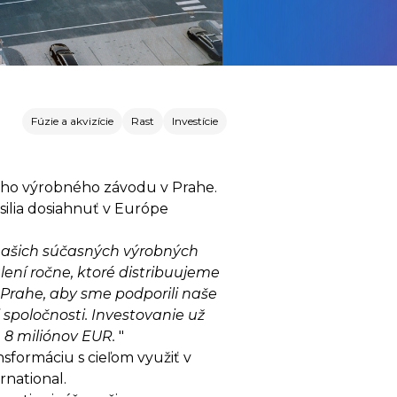
Fúzie a akvizície
Rast
Investície
ojho výrobného závodu v Prahe.
úsilia dosiahnuť v Európe
našich súčasných výrobných
lení ročne, ktoré distribuujeme
 Prahe, aby sme podporili naše
poločnosti. Investovanie už
e 8 miliónov EUR.
"
nsformáciu s cieľom využiť v
rnational.