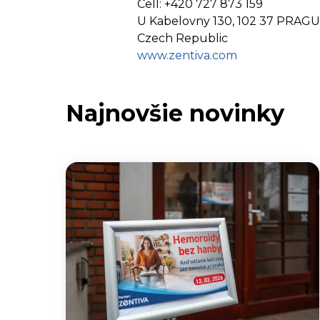
Cell: +420 727 873 159
U Kabelovny 130, 102 37 PRAG
Czech Republic
www.zentiva.com
Najnovšie novinky