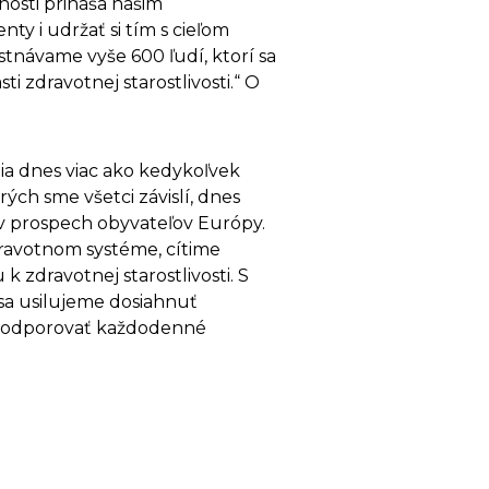
nosti prináša našim
ty i udržať si tím s cieľom
návame vyše 600 ľudí, ktorí sa
 zdravotnej starostlivosti.“ O
dia dnes viac ako kedykoľvek
ých sme všetci závislí, dnes
e v prospech obyvateľov Európy.
dravotnom systéme, cítime
 zdravotnej starostlivosti. S
sa usilujeme dosiahnuť
e podporovať každodenné