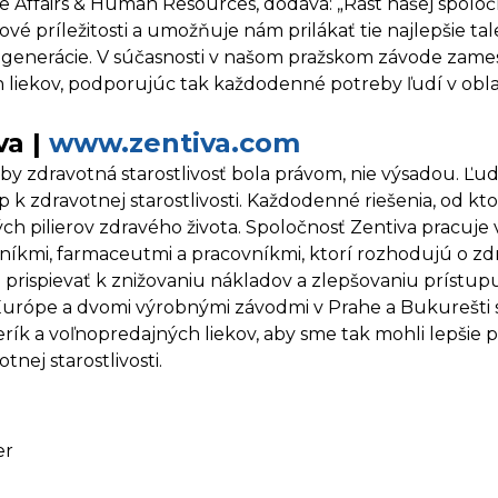
e Affairs & Human Resources, dodáva: „Rast našej spoloč
príležitosti a umožňuje nám prilákať tie najlepšie talen
enerácie. V súčasnosti v našom pražskom závode zamest
liekov, podporujúc tak každodenné potreby ľudí v oblasti
va |
www.zentiva.com
aby zdravotná starostlivosť bola právom, nie výsadou. Ľu
k zdravotnej starostlivosti. Každodenné riešenia, od ktor
ých pilierov zdravého života. Spoločnosť Zentiva pracuj
níkmi, farmaceutmi a pracovníkmi, ktorí rozhodujú o z
rispievať k znižovaniu nákladov a zlepšovaniu prístupu k
 Európe a dvomi výrobnými závodmi v Prahe a Bukurešti 
erík a voľnopredajných liekov, aby sme tak mohli lepši
nej starostlivosti.
er