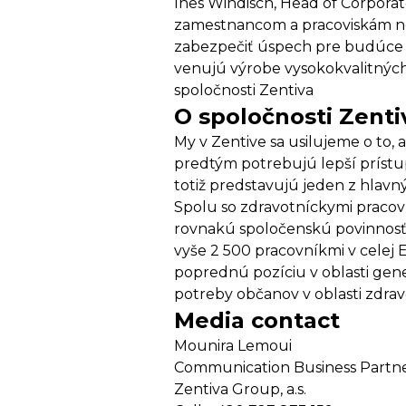
Ines Windisch, Head of Corporat
zamestnancom a pracoviskám nové 
zabezpečiť úspech pre budúce g
venujú výrobe vysokokvalitných 
spoločnosti Zentiva
O spoločnosti Zenti
My v Zentive sa usilujeme o to, 
predtým potrebujú lepší prístup 
totiž predstavujú jeden z hlavn
Spolu so zdravotníckymi pracov
rovnakú spoločenskú povinnosť p
vyše 2 500 pracovníkmi v celej
poprednú pozíciu v oblasti gen
potreby občanov v oblasti zdravot
Media contact
Mounira Lemoui
Communication Business Partn
Zentiva Group, a.s.