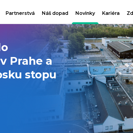
Partnerstvá
Náš dopad
Novinky
Kariéra
Zd
do
v Prahe a
psku stopu