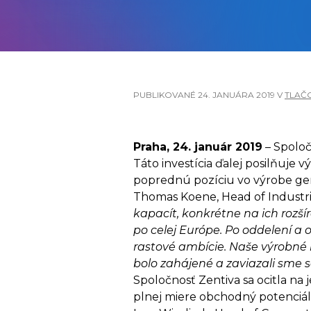
PUBLIKOVANÉ
24. JANUÁRA 2019
V
TLAČ
Praha, 24. január 2019
– Spoloč
Táto investícia ďalej posilňuje 
poprednú pozíciu vo výrobe ge
Thomas Koene, Head of Industria
kapacít, konkrétne na ich rozší
po celej Európe. Po oddelení a 
rastové ambície. Naše výrobné
bolo zahájené a zaviazali sme s
Spoločnosť Zentiva sa ocitla na 
plnej miere obchodný potenciál 