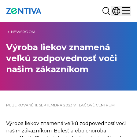
Hľadať...
Vyberte kr
Zentiva
Men
NEWSROOM
Výroba liekov znamená
veľkú zodpovednosť voči
našim zákazníkom
PUBLIKOVANÉ
11. SEPTEMBRA 2023
V
TLAČOVÉ CENTRUM
Výroba liekov znamená veľkú zodpovednosť voči
našim zákazníkom. Bolesť alebo choroba