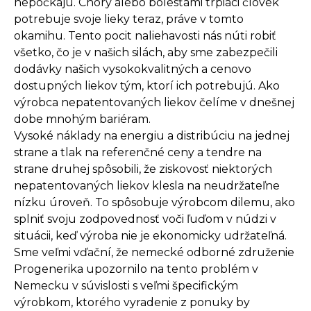
nepočkajú. Chorý alebo bolesťami trpiaci človek
potrebuje svoje lieky teraz, práve v tomto
okamihu. Tento pocit naliehavosti nás núti robiť
všetko, čo je v našich silách, aby sme zabezpečili
dodávky našich vysokokvalitných a cenovo
dostupných liekov tým, ktorí ich potrebujú. Ako
výrobca nepatentovaných liekov čelíme v dnešnej
dobe mnohým bariéram.
Vysoké náklady na energiu a distribúciu na jednej
strane a tlak na referenčné ceny a tendre na
strane druhej spôsobili, že ziskovosť niektorých
nepatentovaných liekov klesla na neudržateľne
nízku úroveň. To spôsobuje výrobcom dilemu, ako
splniť svoju zodpovednosť voči ľuďom v núdzi v
situácii, keď výroba nie je ekonomicky udržateľná.
Sme veľmi vďační, že nemecké odborné združenie
Progenerika upozornilo na tento problém v
Nemecku v súvislosti s veľmi špecifickým
výrobkom, ktorého vyradenie z ponuky by