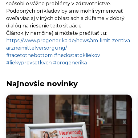
spôsobilo vážne problémy v zdravotníctve.
Podobných príkladov by sme mohli vymenovať
oveľa viac aj v iných oblastiach a dúfame v dobrý
dialóg na riešenie tejto situácie.
Článok (v nemčine) si môžete prečítať tu:
https://www.progenerika.de/news/am-limit-zentiva-
arzneimittelversorgung/
#racetothebottom
#nedostatokliekov
#liekyprevsetkych
#progenerika
Najnovšie novinky