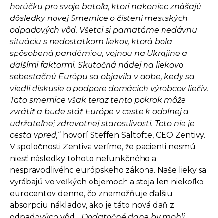
horúčku pro svoje batoľa, ktorí nakoniec znášajú
dôsledky novej Smernice o čistení mestských
odpadových vôd. Všetci si pamätáme nedávnu
situáciu s nedostatkom liekov, ktorá bola
spôsobená pandémiou, vojnou na Ukrajine a
ďalšími faktormi. Skutočná nádej na liekovo
sebestačnú Európu sa objavila v dobe, kedy sa
viedli diskusie o podpore domácich výrobcov liečiv.
Tato smernice však teraz tento pokrok môže
zvrátiť a bude stáť Európe v ceste k odolnej a
udržateľnej zdravotnej starostlivosti. Toto nie je
cesta vpred,
“ hovorí Steffen Saltofte, CEO Zentivy.
V spoločnosti Zentiva veríme, že pacienti nesmú
niesť následky tohoto nefunkčného a
nespravodlivého európskeho zákona. Naše lieky sa
vyrábajú vo veľkých objemoch a stoja len niekoľko
eurocentov denne, čo znemožňuje ďalšiu
absorpciu nákladov, ako je táto nová daň z
odpadových vôd. „
Dodatočné dane by mohli