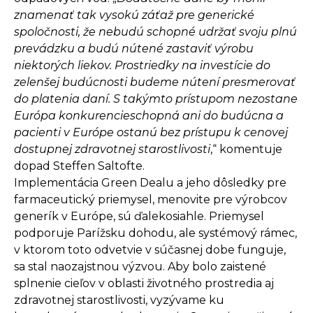
znamenať tak vysokú záťaž pre generické
spoločnosti, že nebudú schopné udržať svoju plnú
prevádzku a budú nútené zastaviť výrobu
niektorých liekov. Prostriedky na investície do
zelenšej budúcnosti budeme nútení presmerovať
do platenia daní. S takýmto prístupom nezostane
Európa konkurencieschopná ani do budúcna a
pacienti v Európe ostanú bez prístupu k cenovej
dostupnej zdravotnej starostlivosti
,“ komentuje
dopad Steffen Saltofte.
Implementácia Green Dealu a jeho dôsledky pre
farmaceutický priemysel, menovite pre výrobcov
generík v Európe, sú ďalekosiahle. Priemysel
podporuje Parížsku dohodu, ale systémový rámec,
v ktorom toto odvetvie v súčasnej dobe funguje,
sa stal naozajstnou výzvou. Aby bolo zaistené
splnenie cieľov v oblasti životného prostredia aj
zdravotnej starostlivosti, vyzývame ku