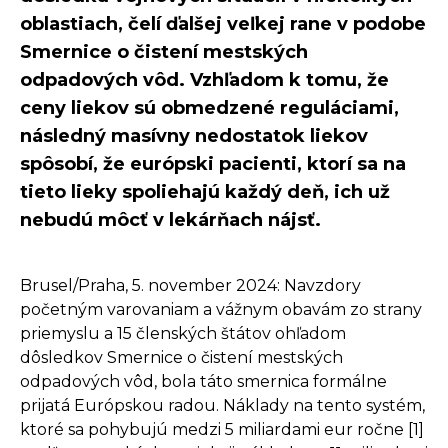
oblastiach, čelí ďalšej veľkej rane v podobe
Smernice o čistení mestských
odpadových vôd. Vzhľadom k tomu, že
ceny liekov sú obmedzené reguláciami,
následný masívny nedostatok liekov
spôsobí, že európski pacienti, ktorí sa na
tieto lieky spoliehajú každý deň, ich už
nebudú môcť v lekárňach nájsť.
Brusel/Praha, 5. november 2024: Navzdory
početným varovaniam a vážnym obavám zo strany
priemyslu a 15 členských štátov ohľadom
dôsledkov Smernice o čistení mestských
odpadových vôd, bola táto smernica formálne
prijatá Európskou radou. Náklady na tento systém,
ktoré sa pohybujú medzi 5 miliardami eur ročne [1]