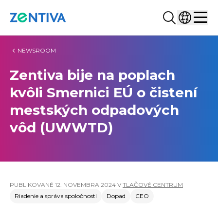
Hľadať...
Vyberte kr
Zentiva
Men
NEWSROOM
Zentiva bije na poplach
kvôli Smernici EÚ o čistení
mestských odpadových
vôd (UWWTD)
PUBLIKOVANÉ
12. NOVEMBRA 2024
V
TLAČOVÉ CENTRUM
Riadenie a správa spoločnosti
Dopad
CEO