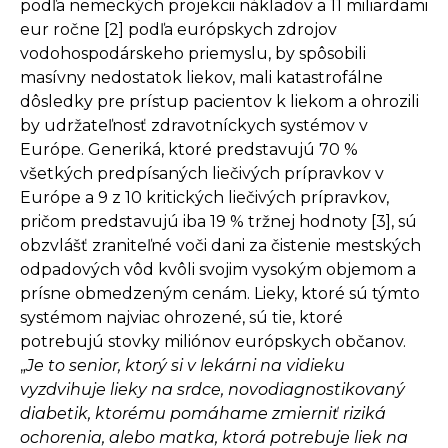
podľa nemeckých projekcii nákladov a 11 miliardami
eur ročne [2] podľa európskych zdrojov
vodohospodárskeho priemyslu, by spôsobili
masívny nedostatok liekov, mali katastrofálne
dôsledky pre prístup pacientov k liekom a ohrozili
by udržateľnosť zdravotníckych systémov v
Európe. Generiká, ktoré predstavujú 70 %
všetkých predpísaných liečivých prípravkov v
Európe a 9 z 10 kritických liečivých prípravkov,
pričom predstavujú iba 19 % tržnej hodnoty [3], sú
obzvlášť zraniteľné voči dani za čistenie mestských
odpadových vôd kvôli svojim vysokým objemom a
prísne obmedzeným cenám. Lieky, ktoré sú týmto
systémom najviac ohrozené, sú tie, ktoré
potrebujú stovky miliónov európskych občanov.
„
Je to senior, ktorý si v lekárni na vidieku
vyzdvihuje lieky na srdce, novodiagnostikovaný
diabetik, ktorému pomáhame zmierniť riziká
ochorenia, alebo matka, ktorá potrebuje liek na