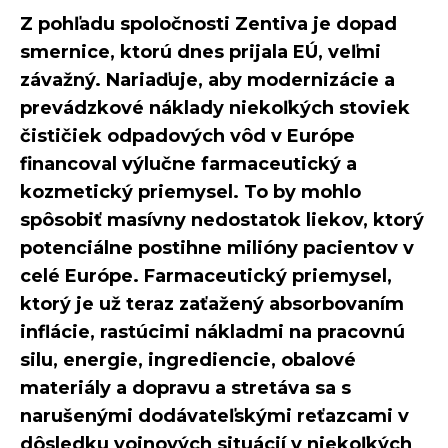
Z pohľadu spoločnosti Zentiva je dopad
smernice, ktorú dnes prijala EÚ, veľmi
závažný. Nariaďuje, aby modernizácie a
prevádzkové náklady niekoľkých stoviek
čističiek odpadových vôd v Európe
financoval výlučne farmaceutický a
kozmetický priemysel. To by mohlo
spôsobiť masívny nedostatok liekov, ktorý
potenciálne postihne milióny pacientov v
celé Európe. Farmaceutický priemysel,
ktorý je už teraz zaťažený absorbovaním
inflácie, rastúcimi nákladmi na pracovnú
silu, energie, ingrediencie, obalové
materiály a dopravu a stretáva sa s
narušenými dodávateľskými reťazcami v
dôsledku vojnových situácií v niekoľkých