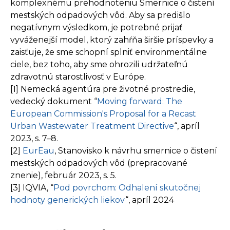
komplexnému prehodnoteniu Smernice o čistení
mestských odpadových vôd. Aby sa predišlo
negatívnym výsledkom, je potrebné prijať
vyváženejší model, ktorý zahŕňa širšie príspevky a
zaisťuje, že sme schopní splniť environmentálne
ciele, bez toho, aby sme ohrozili udržateľnú
zdravotnú starostlivosť v Európe.
[1] Nemecká agentúra pre životné prostredie,
vedecký dokument “
Moving forward: The
European Commission's Proposal for a Recast
Urban Wastewater Treatment Directive
“, apríl
2023, s. 7–8.
[2]
EurEau
, Stanovisko k návrhu smernice o čistení
mestských odpadových vôd (prepracované
znenie), február 2023, s. 5.
[3] IQVIA, “
Pod povrchom: Odhalení skutočnej
hodnoty generických liekov
“, apríl 2024